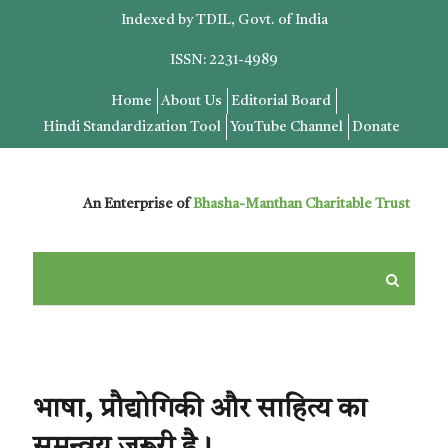
Indexed by TDIL, Govt. of India
ISSN: 2231-4989
Home
About Us
Editorial Board
Hindi Standardization Tool
YouTube Channel
Donate
An Enterprise of
Bhasha-Manthan Charitable Trust
भाषा, प्रौद्योगिकी और साहित्य का