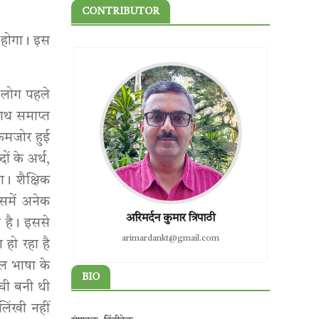
CONTRIBUTOR
े होगा। इस
म लोग पहले
साथ समाप्त
 कमजोर हुई
ं के अर्थ,
ा। शैक्षिक
समें अनेक
अरिमर्दन कुमार त्रिपाठी
त है। इससे
arimardankt@gmail.com
 हो रहा है
ल भाषा के
BIO
ूची बनी थी
लिंखी नहीं