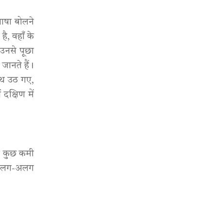
भाषा बोलने
ै, वहाँ के
 उनसे पूछा
 जानते हैं।
हाथ उठ गए,
 दक्षिण में
 न कुछ कमी
ें अलग-अलग