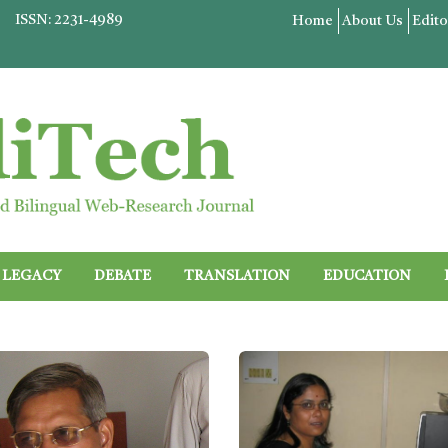
ISSN: 2231-4989
Home
About Us
Edito
LEGACY
DEBATE
TRANSLATION
EDUCATION