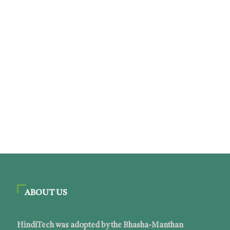
ABOUT US
HindiTech was adopted by the Bhasha-Manthan