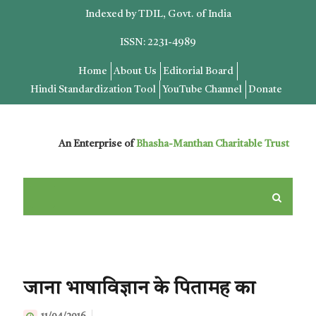
Indexed by TDIL, Govt. of India
ISSN: 2231-4989
Home
About Us
Editorial Board
Hindi Standardization Tool
YouTube Channel
Donate
An Enterprise of
Bhasha-Manthan Charitable Trust
जाना भाषाविज्ञान के पितामह का