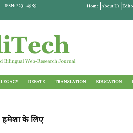
ISSN: 2231-4989
Home
About Us
Edito
LEGACY
DEBATE
TRANSLATION
EDUCATION
 हमेशा के लिए