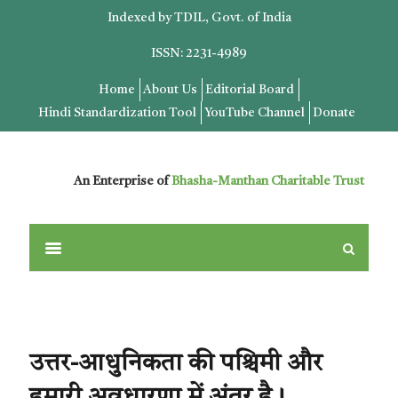
Indexed by TDIL, Govt. of India
ISSN: 2231-4989
Home
About Us
Editorial Board
Hindi Standardization Tool
YouTube Channel
Donate
An Enterprise of
Bhasha-Manthan Charitable Trust
उत्तर-आधुनिकता की पश्चिमी और