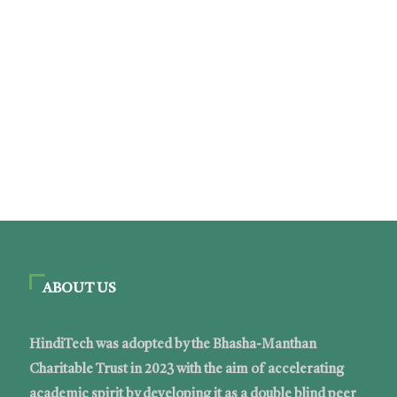
ABOUT US
HindiTech was adopted by the Bhasha-Manthan
Charitable Trust in 2023 with the aim of accelerating
academic spirit by developing it as a double blind peer